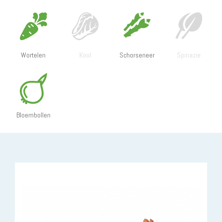
Wortelen
Kool
Schorseneer
Spinazie
Bloembollen
In te zetten bij bestrijding van: